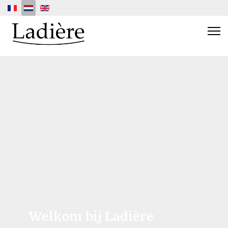
Selecteer de taal
Welkom bij Ladière