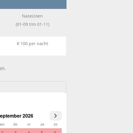
Naseizoen
(01-09 t/m 01-11)
€ 100 per nacht
en.