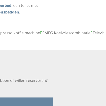
eerbed
, een toilet met
onsbedden
.
presso koffie machine
SMEG Koelvriescombinatie
Televi
bben of willen reserveren?