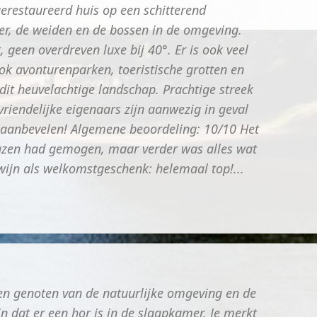
gerestaureerd huis op een schitterend
er, de weiden en de bossen in de omgeving.
 geen overdreven luxe bij 40°. Er is ook veel
ook avonturenparken, toeristische grotten en
it heuvelachtige landschap. Prachtige streek
vriendelijke eigenaars zijn aanwezig in geval
r aanbevelen! Algemene beoordeling: 10/10 Het
lazen had gemogen, maar verder was alles wat
wijn als welkomstgeschenk: helemaal top!...
ben genoten van de natuurlijke omgeving en de
n dat er een hor is in de slaapkamer. Je merkt