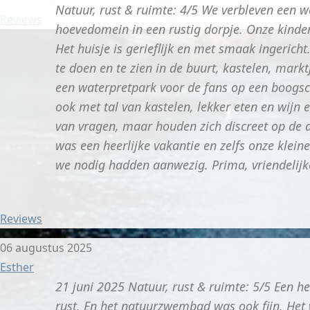
Natuur, rust & ruimte: 4/5 We verbleven een w
Reviews
hoevedomein in een rustig dorpje. Onze kinde
Het huisje is gerieflijk en met smaak ingerich
te doen en te zien in de buurt, kastelen, mark
een waterpretpark voor de fans op een boogsch
ook met tal van kastelen, lekker eten en wijn 
van vragen, maar houden zich discreet op de 
was een heerlijke vakantie en zelfs onze kle
we nodig hadden aanwezig. Prima, vriendelijke
Reviews
06 augustus 2025
Esther
21 juni 2025 Natuur, rust & ruimte: 5/5 Een h
rust. En het natuurzwembad was ook fijn. Het 