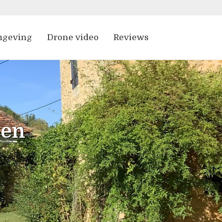
geving
Drone video
Reviews
ven