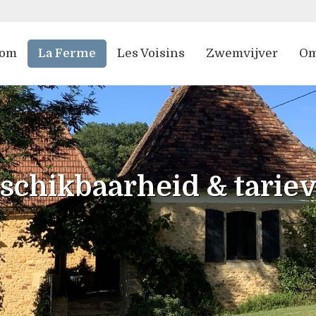
kom
La Ferme
Les Voisins
Zwemvijver
Om
act
schikbaarheid & tarie