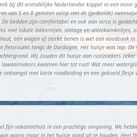
eek bij dit vriendelijke Nederlandse koppel in een mooi 
ren van 5 en 8 genoten volop van de (gedeelde) zwemvijv
t. De bedden zijn comfortabel en ook aan airco is gedacht,
tjes met lokale lekkernijen, vintage en antiekwinkeltjes, 
eut, een wagen of sterke benen is wel een noodzaak in d
en fietsroutes langs de Dordogne. Het huisje was top. De 
achtergrond. Wij zouden dit huisje aan rustzoekers zeke
ine lawaaimakers kwamen hier tot rust! Wat meer waterg
 ontvangst met korte rondleiding en een gekoeld flesje 
eel fijn vakantiehuis in een prachtige omgeving. We heb
was warm maar in het huisje goed uit te houden. Heel fij