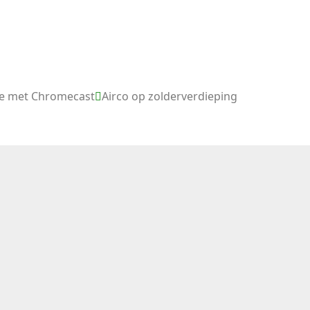
sie met Chromecast
Airco op zolderverdieping