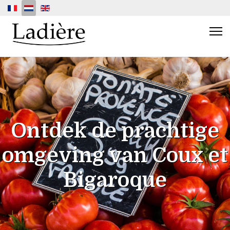
Selecteer de taal
Ontdek de prachtige
omgeving van Coux et
Bigaroque